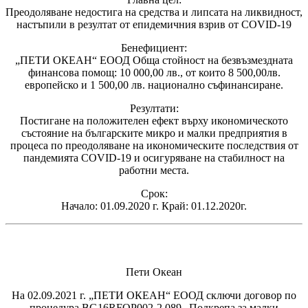
Преодоляване недостига на средства и липсата на ликвидност,
настъпили в резултат от епидемичния взрив от COVID-19
Бенефициент:
„ПЕТИ ОКЕАН“ ЕООД Обща стойност на безвъзмездната
финансова помощ: 10 000,00 лв., от които 8 500,00лв.
европейско и 1 500,00 лв. национално съфинансиране.
Резултати:
Постигане на положителен ефект върху икономическото
състояние на българските микро и малки предприятия в
процеса по преодоляване на икономическите последствия от
пандемията COVID-19 и осигуряване на стабилност на
работни места.
Срок:
Начало: 01.09.2020 г. Край: 01.12.2020г.
Пети Океан
На 02.09.2021 г. „ПЕТИ ОКЕАН“ ЕООД сключи договор по
процедура BG16RFOP002-2.089 „Подкрепа за малки