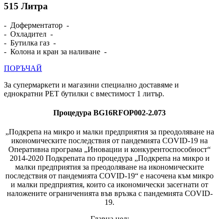
515
Литра
- Доферментатор -
- Охладител -
- Бутилка газ -
- Колона и кран за наливане -
ПОРЪЧАЙ
За супермаркети и магазини специално доставяме и
еднократни PET бутилки с вместимост 1 литър.
Процедура BG16RFOP002-2.073
„Подкрепа на микро и малки предприятия за преодоляване на
икономическите последствия от пандемията COVID-19 на
Оперативна програма „Иновации и конкурентоспособност“
2014-2020 Подкрепата по процедура „Подкрепа на микро и
малки предприятия за преодоляване на икономическите
последствия от пандемията COVID-19“ е насочена към микро
и малки предприятия, които са икономически засегнати от
наложените ограниченията във връзка с пандемията COVID-
19.
Главна цел: