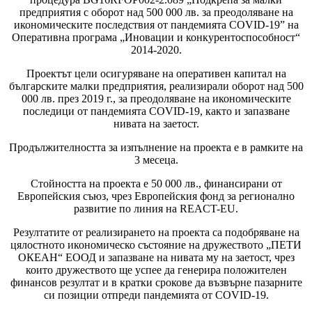
предприятия с оборот над 500 000 лв. за преодоляване на
икономическите последствия от пандемията COVID-19” на
Оперативна програма „Иновации и конкурентоспособност“
2014-2020.
Проектът цели осигуряване на оперативен капитал на
българските малки предприятия, реализирали оборот над 500
000 лв. през 2019 г., за преодоляване на икономическите
последици от пандемията COVID-19, както и запазване
нивата на заетост.
Продължителността за изпълнение на проекта е в рамките на
3 месеца.
Стойността на проекта е 50 000 лв., финансирани от
Европейския съюз, чрез Европейския фонд за регионално
развитие по линия на REACT-EU.
Резултатите от реализирането на проекта са подобряване на
цялостното икономическо състояние на дружеството „ПЕТИ
ОКЕАН“ ЕООД и запазване на нивата му на заетост, чрез
които дружеството ще успее да генерира положителен
финансов резултат и в кратки срокове да възвърне пазарните
си позиции отпреди пандемията от COVID-19.