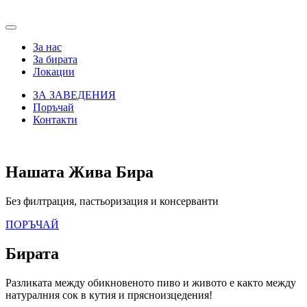
За нас
За бирата
Локации
ЗА ЗАВЕДЕНИЯ
Поръчай
Контакти
Нашата Жива Бира
Без филтрация, пастьоризация и консерванти
ПОРЪЧАЙ
Бирата
Разликата между обикновеното пиво и живото е както между
натуралния сок в кутия и прясноизцедения!