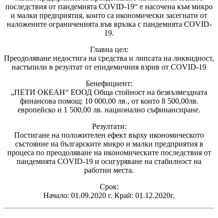
последствия от пандемията COVID-19“ е насочена към микро
и малки предприятия, които са икономически засегнати от
наложените ограниченията във връзка с пандемията COVID-
19.
Главна цел:
Преодоляване недостига на средства и липсата на ликвидност,
настъпили в резултат от епидемичния взрив от COVID-19
Бенефициент:
„ПЕТИ ОКЕАН“ ЕООД Обща стойност на безвъзмездната
финансова помощ: 10 000,00 лв., от които 8 500,00лв.
европейско и 1 500,00 лв. национално съфинансиране.
Резултати:
Постигане на положителен ефект върху икономическото
състояние на българските микро и малки предприятия в
процеса по преодоляване на икономическите последствия от
пандемията COVID-19 и осигуряване на стабилност на
работни места.
Срок:
Начало: 01.09.2020 г. Край: 01.12.2020г.