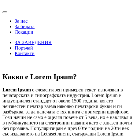
За нас
За бирата
Локации
ЗА ЗАВЕДЕНИЯ
Поръчай
Контакти
Какво е Lorem Ipsum?
Lorem Ipsum
е елементарен примерен текст, използван в
печатарската и типографската индустрия. Lorem Ipsum е
индустриален стандарт от около 1500 година, когато
неизвестен печатар взема няколко печатарски букви и ги
разбърква, за да напечата с тях книга с примерни шрифтове.
Този начин не само е оцелял повече от 5 века, но е навлязъл и
в публикуването на електронни издания като е запазен почти
без промяна. Популяризиран е през 60те години на 20ти век
със издаването на Letraset листи, съдържащи Lorem Ipsum