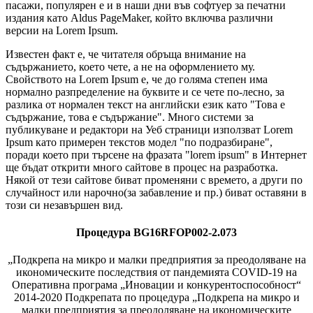
пасажи, популярен е и в наши дни във софтуер за печатни
издания като Aldus PageMaker, който включва различни
версии на Lorem Ipsum.
Известен факт е, че читателя обръща внимание на
съдържанието, което чете, а не на оформлението му.
Свойството на Lorem Ipsum е, че до голяма степен има
нормално разпределение на буквите и се чете по-лесно, за
разлика от нормален текст на английски език като "Това е
съдържание, това е съдържание". Много системи за
публикуване и редактори на Уеб страници използват Lorem
Ipsum като примерен текстов модел "по подразбиране",
поради което при търсене на фразата "lorem ipsum" в Интернет
ще бъдат открити много сайтове в процес на разработка.
Някой от тези сайтове биват променяни с времето, а други по
случайност или нарочно(за забавление и пр.) биват оставяни в
този си незавършен вид.
Процедура BG16RFOP002-2.073
„Подкрепа на микро и малки предприятия за преодоляване на
икономическите последствия от пандемията COVID-19 на
Оперативна програма „Иновации и конкурентоспособност“
2014-2020 Подкрепата по процедура „Подкрепа на микро и
малки предприятия за преодоляване на икономическите